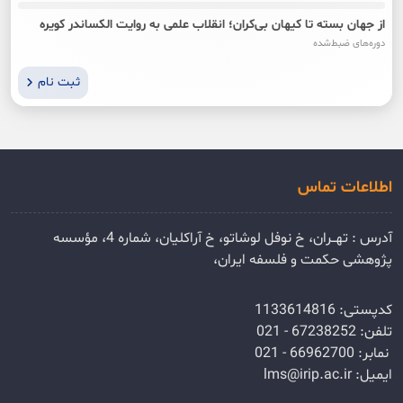
از جهان بسته تا کیهان بی‌کران؛ انقلاب علمی به روایت الکساندر کویره
دوره‌های ضبط‌شده
ثبت نام
لوک‌ها
اطلاعات تماس
آدرس : تهــران، خ نوفل لوشاتو، خ آراکلیان، شماره 4،‌ مؤسسه
پژوهشی حکمت و فلسفه ایران،‌
کدپستی: 1133614816
تلفن: 67238252 - 021
نمابر: 66962700 - 021
ایمیل: lms@irip.ac.ir